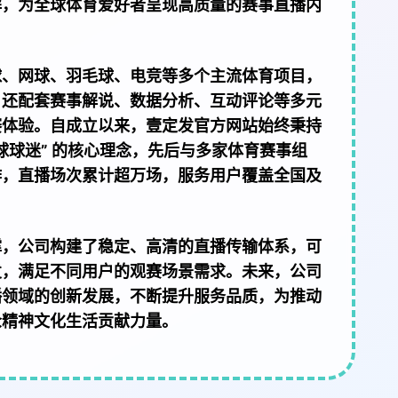
解，为全球体育爱好者呈现高质量的赛事直播内
球、网球、羽毛球、电竞等多个主流体育项目，
，还配套赛事解说、数据分析、互动评论等多元
赛体验。自成立以来，
壹定发官方网站
始终秉持
球球迷” 的核心理念，先后与多家体育赛事组
作，直播场次累计超万场，服务用户覆盖全国及
撑，公司构建了稳定、高清的直播传输体系，可
发，满足不同用户的观赛场景需求。未来，公司
播领域的创新发展，不断提升服务品质，为推动
众精神文化生活贡献力量。