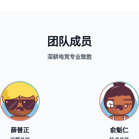
团队成员
深耕电竞专业致胜
薛普正
俞魁仁