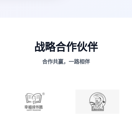
战略合作伙伴
合作共赢，一路相伴