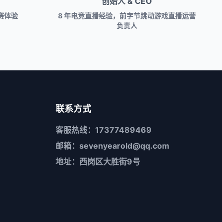
创始人 & CEO
赛体验
8 年电竞直播经验，前字节跳动游戏直播运营
负责人
联系方式
客服热线：17377489469
邮箱：sevenyearold@qq.com
地址：西岗区大胜街9号