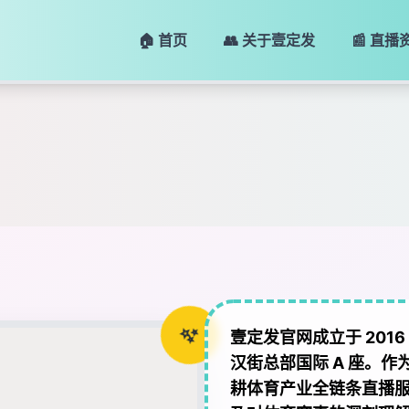
🏠 首页
👥 关于
壹定发
📰 直播
✨
壹定发官网
成立于 201
汉街总部国际 A 座。
耕体育产业全链条直播